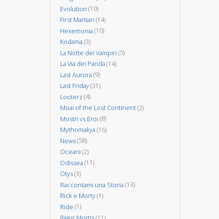
Evolution
(10)
First Martian
(14)
Hexemonia
(10)
Kodama
(3)
La Notte dei Vampiri
(5)
La Via dei Panda
(14)
Last Aurora
(9)
Last Friday
(31)
Looterz
(4)
Moai of the Lost Continent
(2)
Mostri vs Eroi
(8)
Mythomakya
(16)
News
(58)
Oceani
(2)
Odissea
(11)
Otys
(3)
Raccontami una Storia
(13)
Rick e Morty
(1)
Ride
(1)
Rigor Mortis
(11)