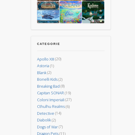
the
La
–
Dark
Ferrovia
Il
La
L’Isola
15
degli
Gioco
Guerra
dei
Uomini
Animali
di
dei
Vulcani
Carte
Mondi
Last
Oceani
Kodama:
–
Aurora
gli
CATEGORIE
Nuova
spiriti
Invasione
degli
Apollo XIII
(20)
alberi
Astoria
(1)
Blank
(2)
Bonelli Kids
(2)
Breaking Bad
(8)
Capitan SONAR
(19)
Coloni Imperiali
(27)
Cthulhu Realms
(6)
Detective
(14)
Diabolik
(2)
Dogs of War
(7)
Dragon Pets
(11)