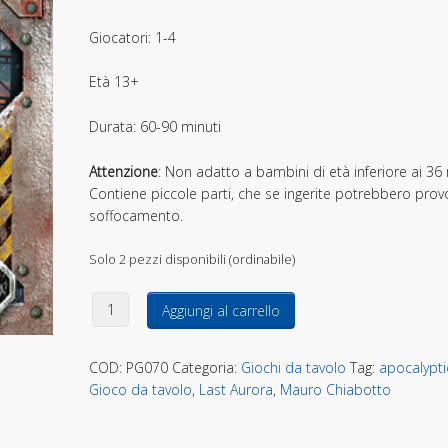
Giocatori: 1-4
Età 13+
Durata: 60-90 minuti
Attenzione
: Non adatto a bambini di età inferiore ai 36 
Contiene piccole parti, che se ingerite potrebbero prov
soffocamento.
Solo 2 pezzi disponibili (ordinabile)
Last Aurora: Acciaio Siderale quantità
Aggiungi al carrello
COD:
PG070
Categoria:
Giochi da tavolo
Tag:
apocalypti
Gioco da tavolo
,
Last Aurora
,
Mauro Chiabotto