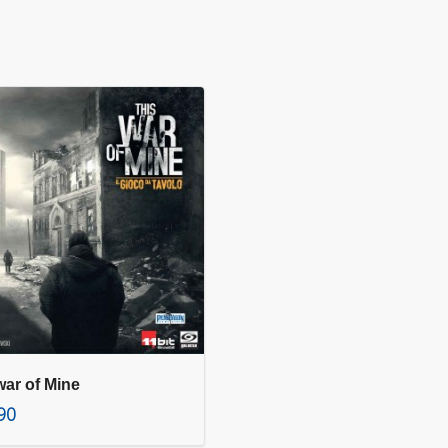
war of Mine
90
Leggi tutto