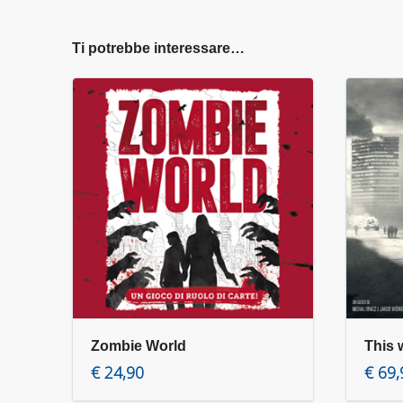
Ti potrebbe interessare…
Zombie World
This 
Aggiungi al carrello
€
24,90
€
69,