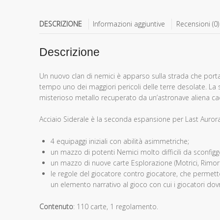
DESCRIZIONE
Informazioni aggiuntive
Recensioni (0)
Descrizione
Un nuovo clan di nemici è apparso sulla strada che porta 
tempo uno dei maggiori pericoli delle terre
desolate.
La 
misterioso metallo recuperato da un’astronave aliena cad
Acciaio Siderale è la seconda espansione per Last Auror
4 equipaggi iniziali con abilità asimmetriche;
un mazzo di potenti Nemici molto difficili da sconfig
un mazzo di nuove carte Esplorazione (Motrici, Rimorchi,
le regole del giocatore contro giocatore, che permetto
un elemento narrativo al gioco con cui i giocatori dovra
C
ontenuto
: 110 carte, 1 regolamento.