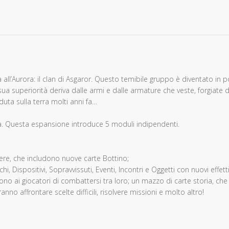
all’Aurora: il clan di Asgaror. Questo temibile gruppo è diventato in 
sua superiorità deriva dalle armi e dalle armature che veste, forgiate 
uta sulla terra molti anni fa…
a. Questa espansione introduce 5 moduli indipendenti.
gere, che includono nuove carte Bottino;
 Dispositivi, Sopravvissuti, Eventi, Incontri e Oggetti con nuovi effetti
no ai giocatori di combattersi tra loro; un mazzo di carte storia, che
nno affrontare scelte difficili, risolvere missioni e molto altro!