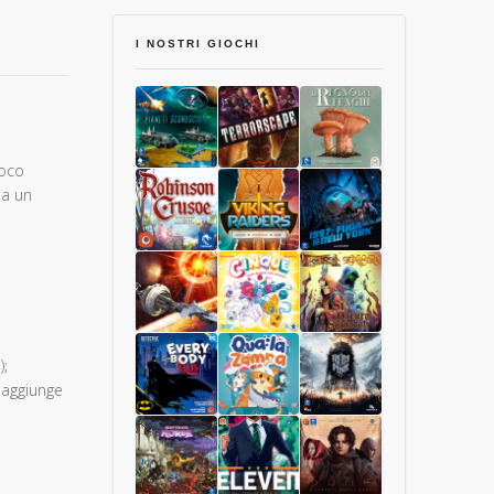
I NOSTRI GIOCHI
poco
da un
Pianeti
Terrorscape
Il
Sconosciuti
Regno
dei
Funghi
Robinson
Viking
1997:
Crusoe
Raiders
Fuga
Collector
da
);
Edition
New
Starship
Cinque
Sì,
 aggiunge
York
Interstellar
Oscuro
Signore
Luxastra
Batman:
Qua
Frostpunk
Tutti
la