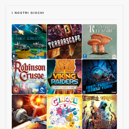
I NOSTRI GIOCHI
Pianeti
Terrorscape
Il
Sconosciuti
Regno
dei
Funghi
Robinson
Viking
1997:
Crusoe
Raiders
Fuga
Collector
da
Edition
New
York