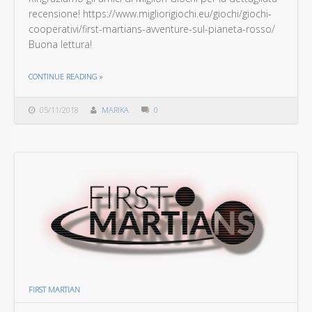
recensione! https://www.migliorigiochi.eu/giochi/giochi-
cooperativi/first-martians-avventure-sul-pianeta-rosso/
Buona lettura!
THE "MIGLIORI GIOCHI RECENSISCE FIRST MARTIANS!"
CONTINUE READING
»
05/11/2018
MARIKA
0
FIRST MARTIAN