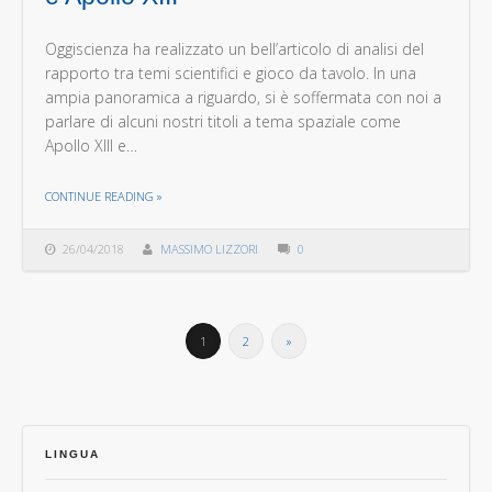
Oggiscienza ha realizzato un bell’articolo di analisi del
rapporto tra temi scientifici e gioco da tavolo. In una
ampia panoramica a riguardo, si è soffermata con noi a
parlare di alcuni nostri titoli a tema spaziale come
Apollo XIII e…
THE "OGGISCIENZA PARLA DI FIRST MARTIANS E APOLLO XIII"
CONTINUE READING
»
26/04/2018
MASSIMO LIZZORI
0
1
2
»
LINGUA