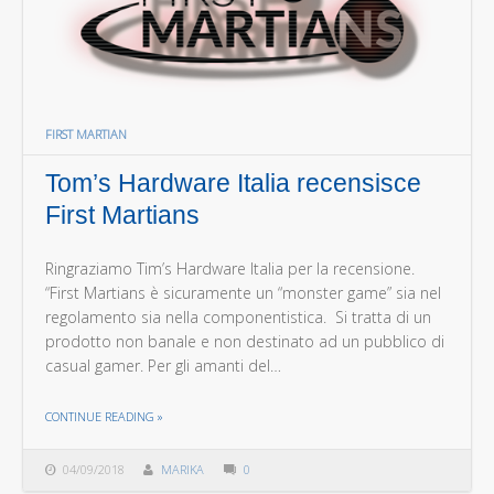
FIRST MARTIAN
Tom’s Hardware Italia recensisce
First Martians
Ringraziamo Tim’s Hardware Italia per la recensione.
“First Martians è sicuramente un “monster game” sia nel
regolamento sia nella componentistica. Si tratta di un
prodotto non banale e non destinato ad un pubblico di
casual gamer. Per gli amanti del…
THE "TOM’S HARDWARE ITALIA RECENSISCE FIRST MARTIANS"
CONTINUE READING
»
04/09/2018
MARIKA
0