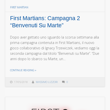
FIRST MARTIAN
First Martians: Campagna 2
“Benvenuti Su Marte”
Dopo aver gettato uno sguardo la scorsa settimana alla
prima campagna contenuta in First Martians, il nuovo
gioco collaborativo di Ignacy Trzewiczek, vediamo oggi la
seconda campagna dal titolo “Benvenuti su Marte”. “Due
anni dopo lo sbarco su Marte, un…
THE "FIRST MARTIANS: CAMPAGNA 2 “BENVENUTI SU MARTE”"
CONTINUE READING
»
17/05/2018
MASSIMO LIZZORI
0