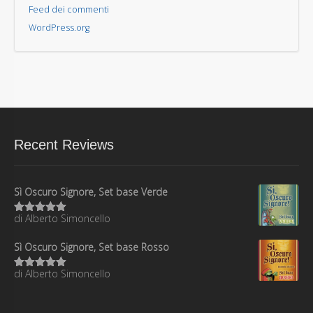
Feed dei commenti
WordPress.org
Recent Reviews
Sì Oscuro Signore, Set base Verde
di Alberto Simoncello
Valutato
5
su 5
Sì Oscuro Signore, Set base Rosso
di Alberto Simoncello
Valutato
5
su 5