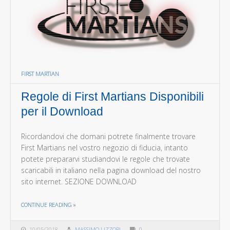
FIRST MARTIAN
Regole di First Martians Disponibili
per il Download
Ricordandovi che domani potrete finalmente trovare
First Martians nel vostro negozio di fiducia, intanto
potete prepararvi studiandovi le regole che trovate
scaricabili in italiano nella pagina download del nostro
sito internet. SEZIONE DOWNLOAD
THE "REGOLE DI FIRST MARTIANS DISPONIBILI PER IL DOWNLOAD"
CONTINUE READING
»
10/05/2018
MASSIMO LIZZORI
0