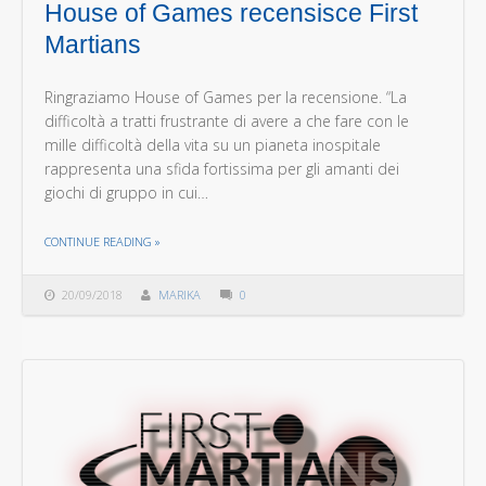
House of Games recensisce First
Martians
Ringraziamo House of Games per la recensione. “La
difficoltà a tratti frustrante di avere a che fare con le
mille difficoltà della vita su un pianeta inospitale
rappresenta una sfida fortissima per gli amanti dei
giochi di gruppo in cui…
THE "HOUSE OF GAMES RECENSISCE FIRST MARTIANS"
CONTINUE READING
»
20/09/2018
MARIKA
0