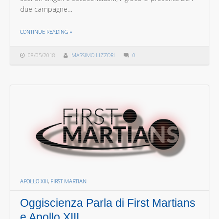
due campagne…
THE "FIRST MARTIANS CAMPAGNA 1: IL LABIRINTO DELLA NOTTE"
CONTINUE READING
»
08/05/2018
MASSIMO LIZZORI
0
APOLLO XIII
,
FIRST MARTIAN
Oggiscienza Parla di First Martians
e Apollo XIII