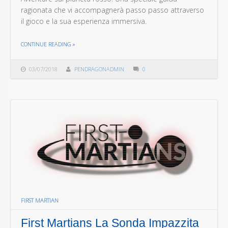
ragionata che vi accompagnerà passo passo attraverso
il gioco e la sua esperienza immersiva.
THE "FIRST MARTIANS ALMANACCO DISPONIBILE PER IL DOWNLOAD"
CONTINUE READING
»
03/07/2018
PENDRAGONADMIN
0
FIRST MARTIAN
First Martians La Sonda Impazzita