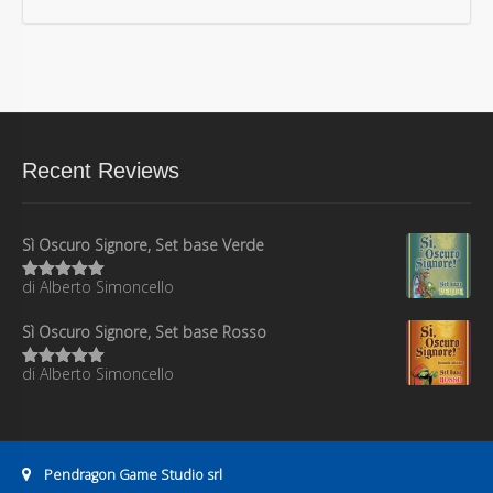
Recent Reviews
Sì Oscuro Signore, Set base Verde
di Alberto Simoncello
Valutato
5
su 5
Sì Oscuro Signore, Set base Rosso
di Alberto Simoncello
Valutato
5
su 5
Address:
Pendragon Game Studio srl