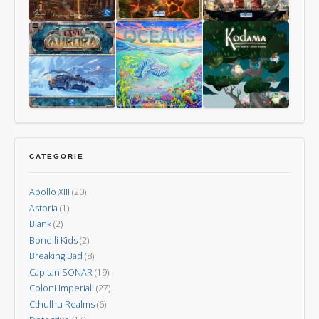
degli
Gioco
Animali
di
La
L’Isola
15
Carte
Guerra
dei
Uomini
dei
Vulcani
Mondi
–
Nuova
Last
Oceani
Kodama:
Invasione
Aurora
gli
spiriti
CATEGORIE
degli
alberi
Apollo XIII
(20)
Astoria
(1)
Blank
(2)
Bonelli Kids
(2)
Breaking Bad
(8)
Capitan SONAR
(19)
Coloni Imperiali
(27)
Cthulhu Realms
(6)