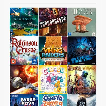
Pianeti
Terrorscape
Il
Sconosciuti
Regno
dei
Funghi
Robinson
Viking
1997:
Crusoe
Raiders
Fuga
Collector
da
Edition
New
York
Starship
Cinque
Sì,
Interstellar
Oscuro