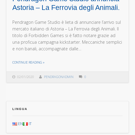
Astoria – La Ferrovia degli Animali.
Pendragon Game Studio è lieta di annunciare l’arrivo sul
mercato italiano di Astoria – La Ferrovia degli Animali. Il
titolo di Forbidden Games si è fatto notare grazie ad
una proficua campagna kickstarter. Meccaniche semplici
e non banali, accompagnate dalle…
THE "PENDRAGON GAME STUDIO ANNUNCIA ASTORIA – LA FERROVIA DEGLI ANIMALI."
CONTINUE READING
»
02/01/2020
PENDRAGONADMIN
0
LINGUA
EN
IT