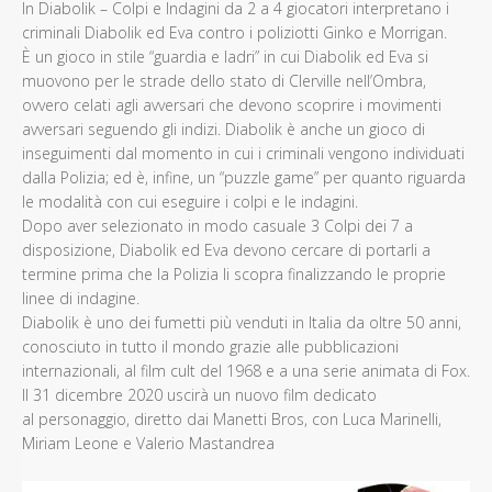
In Diabolik – Colpi e Indagini da 2 a 4 giocatori interpretano i
criminali Diabolik ed Eva contro i poliziotti Ginko e Morrigan.
È un gioco in stile “guardia e ladri” in cui Diabolik ed Eva si
muovono per le strade dello stato di Clerville nell’Ombra,
ovvero celati agli avversari che devono scoprire i movimenti
avversari seguendo gli indizi. Diabolik è anche un gioco di
inseguimenti dal momento in cui i criminali vengono individuati
dalla Polizia; ed è, infine, un “puzzle game” per quanto riguarda
le modalità con cui eseguire i colpi e le indagini.
Dopo aver selezionato in modo casuale 3 Colpi dei 7 a
disposizione, Diabolik ed Eva devono cercare di portarli a
termine prima che la Polizia li scopra finalizzando le proprie
linee di indagine.
Diabolik è uno dei fumetti più venduti in Italia da oltre 50 anni,
conosciuto in tutto il mondo grazie alle pubblicazioni
internazionali, al film cult del 1968 e a una serie animata di Fox.
Il 31 dicembre 2020 uscirà un nuovo film dedicato
al personaggio, diretto dai Manetti Bros, con Luca Marinelli,
Miriam Leone e Valerio Mastandrea