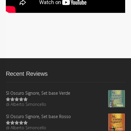
Recent Reviews
Sì Oscuro Signore, Set base Verde
di Alberto Simoncello
Valutato
5
su 5
Sì Oscuro Signore, Set base Rosso
di Alberto Simoncello
Valutato
5