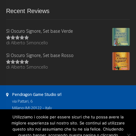
Recent Reviews
Sì Oscuro Signore, Set base Verde
di Alberto Simoncello
Valutato
5
su 5
Sì Oscuro Signore, Set base Rosso
di Alberto Simoncello
Valutato
5
su 5
Address:
Pendragon Game Studio srl
via Pattari, 6
Milano (M) 20122 – Italy
P.IVA 08886600967
Utilizziamo i cookie per essere sicuri che tu possa avere la
Business hours:
migliore esperienza sul nostro sito. Se continui ad utilizzare
9:00–13:00
14:00–18:00
questo sito noi assumiamo che tu ne sia felice. Chiudendo
Email address:
pendragongamestudio@gmail.com
questo banner, scorrendo questa pagina o cliccando