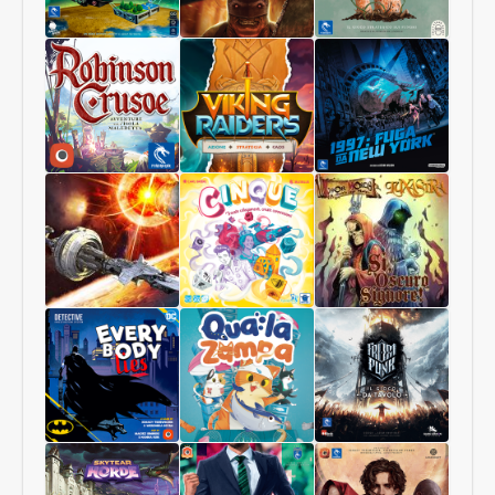
Pianeti
Terrorscape
Il
Sconosciuti
Regno
dei
Funghi
Robinson
Viking
1997:
Crusoe
Raiders
Fuga
Collector
da
Edition
New
York
Starship
Cinque
Sì,
Interstellar
Oscuro
Signore
Luxastra
Batman:
Qua
Frostpunk