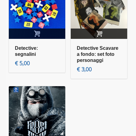
Aggiungi al carrello
Aggiungi al carrello
Detective:
Detective Scavare
segnalini
a fondo: set foto
personaggi
€
5,00
€
3,00
Leggi tutto