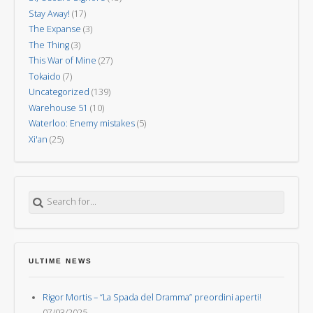
Stay Away!
(17)
The Expanse
(3)
The Thing
(3)
This War of Mine
(27)
Tokaido
(7)
Uncategorized
(139)
Warehouse 51
(10)
Waterloo: Enemy mistakes
(5)
Xi'an
(25)
Search for:
ULTIME NEWS
Rigor Mortis – “La Spada del Dramma” preordini aperti!
07/03/2025