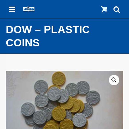
Menu
Show c
Se
DOW – PLASTIC
COINS