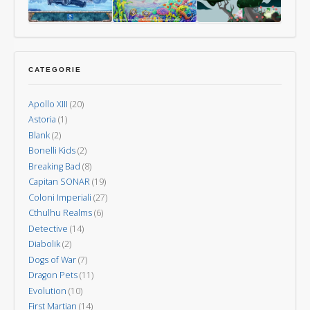
Mondi
–
Nuova
Last
Oceani
Kodama:
Invasione
Aurora
gli
CATEGORIE
spiriti
degli
Apollo XIII
(20)
alberi
Astoria
(1)
Blank
(2)
Bonelli Kids
(2)
Breaking Bad
(8)
Capitan SONAR
(19)
Coloni Imperiali
(27)
Cthulhu Realms
(6)
Detective
(14)
Diabolik
(2)
Dogs of War
(7)
Dragon Pets
(11)
Evolution
(10)
First Martian
(14)