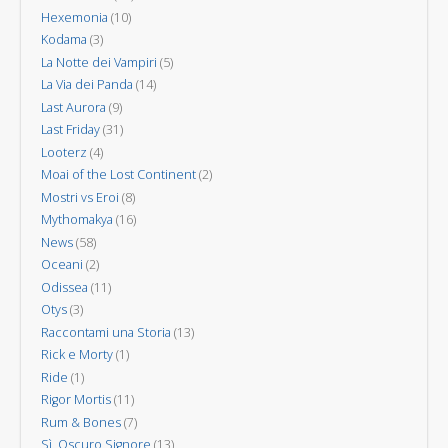
Hexemonia
(10)
Kodama
(3)
La Notte dei Vampiri
(5)
La Via dei Panda
(14)
Last Aurora
(9)
Last Friday
(31)
Looterz
(4)
Moai of the Lost Continent
(2)
Mostri vs Eroi
(8)
Mythomakya
(16)
News
(58)
Oceani
(2)
Odissea
(11)
Otys
(3)
Raccontami una Storia
(13)
Rick e Morty
(1)
Ride
(1)
Rigor Mortis
(11)
Rum & Bones
(7)
Sì, Oscuro Signore
(13)