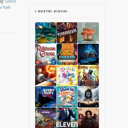
ag:
Gioco
 York
I NOSTRI GIOCHI
Pianeti
Terrorscape
Il
Sconosciuti
Regno
dei
Funghi
Robinson
Viking
1997:
Crusoe
Raiders
Fuga
Collector
da
Edition
New
Starship
Cinque
Sì,
York
Interstellar
Oscuro
Signore
Luxastra
Batman:
Qua
Frostpunk
Tutti
la