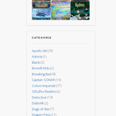
the
La
–
Dark
Ferrovia
Il
La
L’Isola
15
degli
Gioco
Guerra
dei
Uomini
Animali
di
dei
Vulcani
Carte
Mondi
Last
Oceani
Kodama:
–
Aurora
gli
CATEGORIE
Nuova
spiriti
Invasione
degli
Apollo XIII
(20)
alberi
Astoria
(1)
Blank
(2)
Bonelli Kids
(2)
Breaking Bad
(8)
Capitan SONAR
(19)
Coloni Imperiali
(27)
Cthulhu Realms
(6)
Detective
(14)
Diabolik
(2)
Dogs of War
(7)
Dragon Pets
(11)