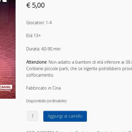
€
5,00
Giocatori: 1-4
Età 13+
Durata: 40-90 min
Attenzione
: Non adatto a bambini di età inferiore ai 36 
Contiene piccole parti, che se ingerite potrebbero prov
soffocamento.
Fabbricato in Cina
Disponibile (ordinabile)
1997 Fuga da New York: Presidente quantità
Aggiungi al carrello