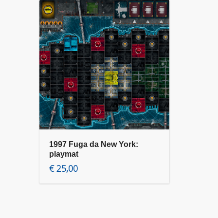
1997 Fuga da New York:
Aggiungi al carrello
playmat
€
25,00
€
25,00