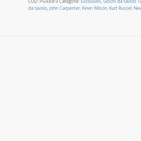
COD:
PG930P3
Categorie:
Exclusives
,
Giochi da tavolo
T
da tavolo
,
John Carpenter
,
Kevin Wilson
,
Kurt Russel
,
New