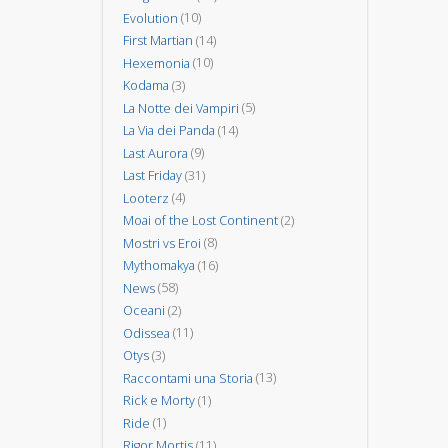
Evolution
(10)
First Martian
(14)
Hexemonia
(10)
Kodama
(3)
La Notte dei Vampiri
(5)
La Via dei Panda
(14)
Last Aurora
(9)
Last Friday
(31)
Looterz
(4)
Moai of the Lost Continent
(2)
Mostri vs Eroi
(8)
Mythomakya
(16)
News
(58)
Oceani
(2)
Odissea
(11)
Otys
(3)
Raccontami una Storia
(13)
Rick e Morty
(1)
Ride
(1)
Rigor Mortis
(11)