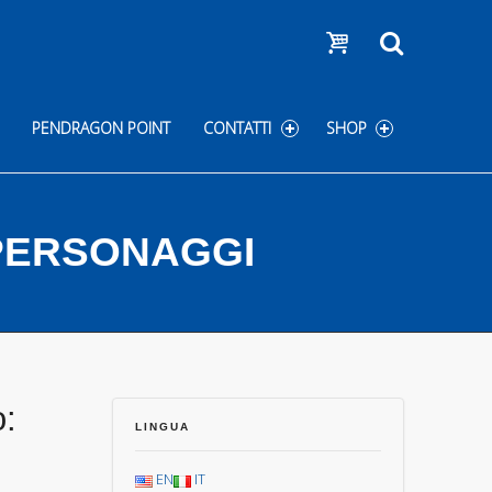
Show cart
Search
PENDRAGON POINT
CONTATTI
SHOP
 PERSONAGGI
o:
LINGUA
EN
IT