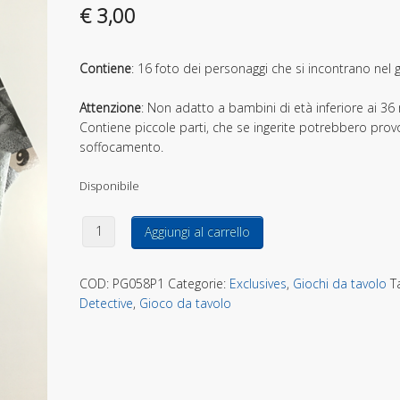
€
3,00
Contiene
: 16 foto dei personaggi che si incontrano nel 
Attenzione
: Non adatto a bambini di età inferiore ai 36 
Contiene piccole parti, che se ingerite potrebbero prov
soffocamento.
Disponibile
Detective Scavare a fondo: set foto personaggi quantità
Aggiungi al carrello
COD:
PG058P1
Categorie:
Exclusives
,
Giochi da tavolo
T
Detective
,
Gioco da tavolo