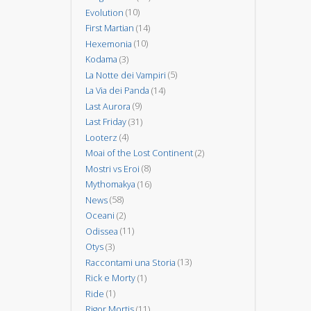
Evolution
(10)
First Martian
(14)
Hexemonia
(10)
Kodama
(3)
La Notte dei Vampiri
(5)
La Via dei Panda
(14)
Last Aurora
(9)
Last Friday
(31)
Looterz
(4)
Moai of the Lost Continent
(2)
Mostri vs Eroi
(8)
Mythomakya
(16)
News
(58)
Oceani
(2)
Odissea
(11)
Otys
(3)
Raccontami una Storia
(13)
Rick e Morty
(1)
Ride
(1)
Rigor Mortis
(11)