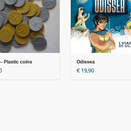
 Plastic coins
Odissea
Aggiungi al carrello
Aggi
0
€
19,90
€
2,50
€
19,90
Product details »
Product details »