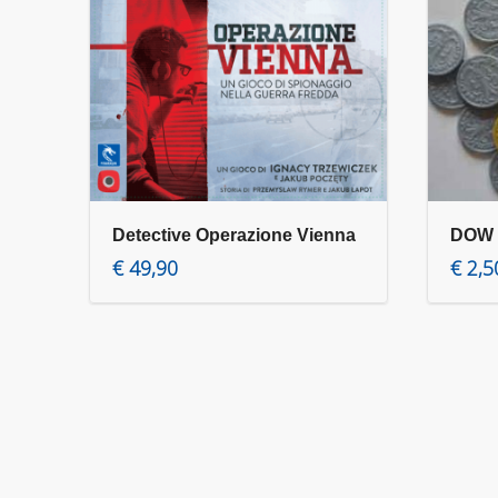
Detective Operazione Vienna
DOW –
Aggiungi al carrello
€
49,90
€
2,5
€
49,90
Product details »