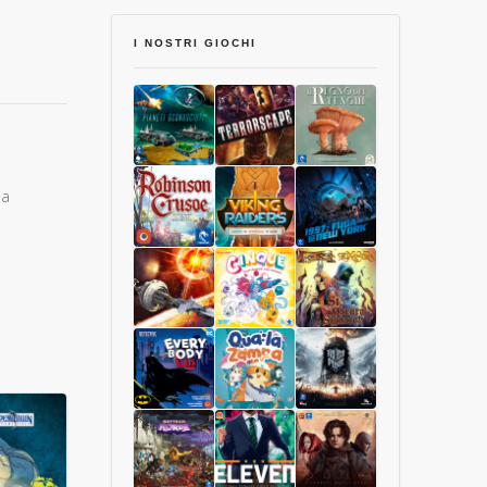
I NOSTRI GIOCHI
pa
Pianeti
Terrorscape
Il
Sconosciuti
Regno
dei
Funghi
Robinson
Viking
1997:
Crusoe
Raiders
Fuga
Collector
da
Edition
New
Starship
Cinque
Sì,
York
Interstellar
Oscuro
Signore
Luxastra
Batman:
Qua
Frostpunk
Tutti
la