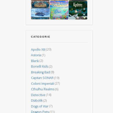
the
La
–
Dark
Ferrovia
Il
La
L’Isola
15
degli
Gioco
Guerra
dei
Uomini
Animali
di
dei
Vulcani
Carte
Mondi
Last
Oceani
Kodama:
–
Aurora
gli
CATEGORIE
Nuova
spiriti
Invasione
degli
Apollo XIII
(20)
alberi
Astoria
(1)
Blank
(2)
Bonelli Kids
(2)
Breaking Bad
(8)
Capitan SONAR
(19)
Coloni Imperiali
(27)
Cthulhu Realms
(6)
Detective
(14)
Diabolik
(2)
Dogs of War
(7)
Dragon Pets
(11)