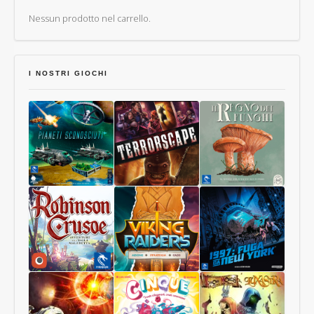
Nessun prodotto nel carrello.
I NOSTRI GIOCHI
Pianeti
Terrorscape
Il
Sconosciuti
Regno
dei
Funghi
Robinson
Viking
1997:
Crusoe
Raiders
Fuga