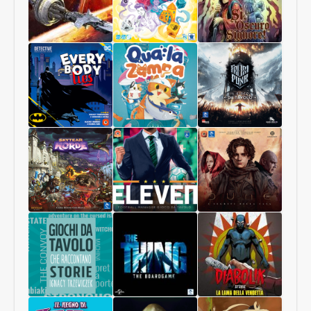
Collector
da
Edition
New
York
Starship
Cinque
Sì,
Interstellar
Oscuro
Signore
Luxastra
Batman:
Qua
Frostpunk
Tutti
la
Mentono
zampa
Skytear
Eleven
DUNE:
Horde
I
SEGRETI
DELLA
CASA