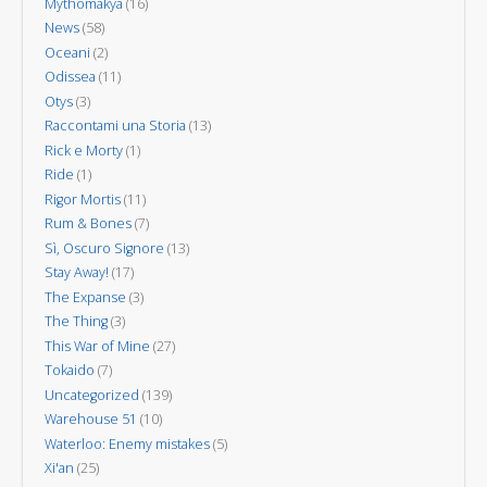
Mythomakya
(16)
News
(58)
Oceani
(2)
Odissea
(11)
Otys
(3)
Raccontami una Storia
(13)
Rick e Morty
(1)
Ride
(1)
Rigor Mortis
(11)
Rum & Bones
(7)
Sì, Oscuro Signore
(13)
Stay Away!
(17)
The Expanse
(3)
The Thing
(3)
This War of Mine
(27)
Tokaido
(7)
Uncategorized
(139)
Warehouse 51
(10)
Waterloo: Enemy mistakes
(5)
Xi'an
(25)