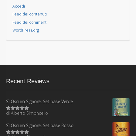
Accedi
Feed dei contenuti
Feed dei commenti
WordPress.org
Recent Reviews
Sì Oscuro Signore, Set base Verde
di Alberto Simoncello
Valutato
5
su 5
Sì Oscuro Signore, Set base Rosso