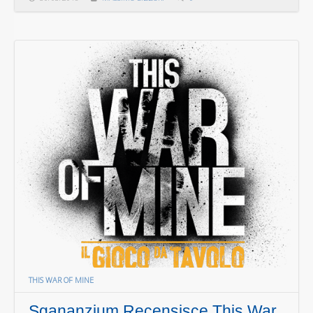
THIS WAR OF MINE
Sgananzium Recensisce This War