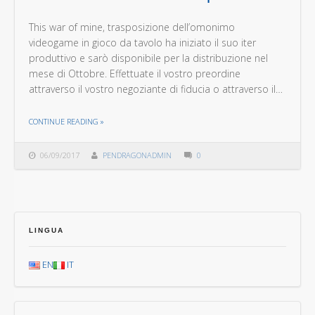
This war of mine, trasposizione dell’omonimo
videogame in gioco da tavolo ha iniziato il suo iter
produttivo e sarò disponibile per la distribuzione nel
mese di Ottobre. Effettuate il vostro preordine
attraverso il vostro negoziante di fiducia o attraverso il…
THE "THIS WAR OF MINE IN STAMPA"
CONTINUE READING
»
06/09/2017
PENDRAGONADMIN
0
LINGUA
EN
IT