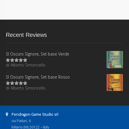
Recent Reviews
Sì Oscuro Signore, Set base Verde
di Alberto Simoncello
Valutato
5
su 5
Sì Oscuro Signore, Set base Rosso
di Alberto Simoncello
Valutato
5
su 5
Address:
Pendragon Game Studio srl
via Pattari, 6
Milano (M) 20122 – Italy