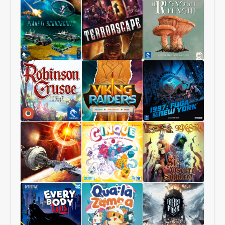
Pianeti
Terrorscape
Il
Sconosciuti
Regno
dei
Funghi
Robinson
Viking
1997:
Crusoe
Raiders
Fuga
Collector
da
Edition
New
York
Starship
Cinque
Sì,
Interstellar
Oscuro
Signore