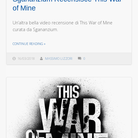
of Mine
Un’altra bella video recensione di This War of Mine
curata da Sgananzium.
THE "SGANANZIUM RECENSISCE THIS WAR OF MINE"
CONTINUE READING
»
16/03/2018
MASSIMO LIZZORI
0