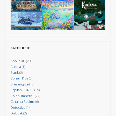
Animali
di
La
L’Isola
15
Carte
Guerra
dei
Uomini
dei
Vulcani
Mondi
–
Nuova
Last
Oceani
Kodama:
Invasione
Aurora
gli
spiriti
CATEGORIE
degli
alberi
Apollo XIII
(20)
Astoria
(1)
Blank
(2)
Bonelli Kids
(2)
Breaking Bad
(8)
Capitan SONAR
(19)
Coloni Imperiali
(27)
Cthulhu Realms
(6)
Detective
(14)
Diabolik
(2)