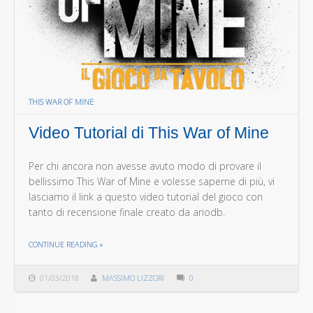
THIS WAR OF MINE
Video Tutorial di This War of Mine
Per chi ancora non avesse avuto modo di provare il
bellissimo This War of Mine e volesse saperne di più, vi
lasciamo il link a questo video tutorial del gioco con
tanto di recensione finale creato da ariodb.
THE "VIDEO TUTORIAL DI THIS WAR OF MINE"
CONTINUE READING
»
01/03/2018
MASSIMO LIZZORI
0