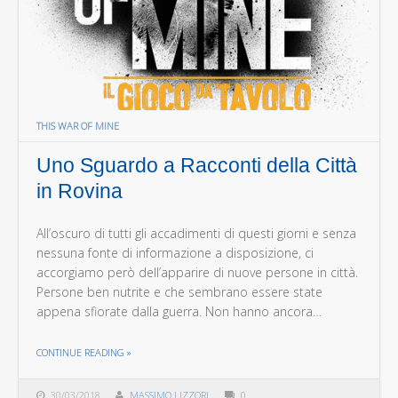
THIS WAR OF MINE
Uno Sguardo a Racconti della Città
in Rovina
All’oscuro di tutti gli accadimenti di questi giorni e senza
nessuna fonte di informazione a disposizione, ci
accorgiamo però dell’apparire di nuove persone in città.
Persone ben nutrite e che sembrano essere state
appena sfiorate dalla guerra. Non hanno ancora…
THE "UNO SGUARDO A RACCONTI DELLA CITTÀ IN ROVINA"
CONTINUE READING
»
30/03/2018
MASSIMO LIZZORI
0