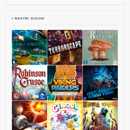
I NOSTRI GIOCHI
Pianeti
Terrorscape
Il
Sconosciuti
Regno
dei
Funghi
Robinson
Viking
1997:
Crusoe
Raiders
Fuga
Collector
da
Edition
New