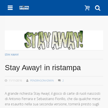
Menu
Show c
Se
STAY AWAY!
Stay Away! in ristampa
11/11/2016
PENDRAGONADMIN
2
A grande richiesta Stay Away!, il gioco di carte di ruoli nascosti
di Antonio Ferrara e Sebastiano Fiorillo, che da qualche mese
era esaurito nella sua seconda versione, tornerà presto sugli