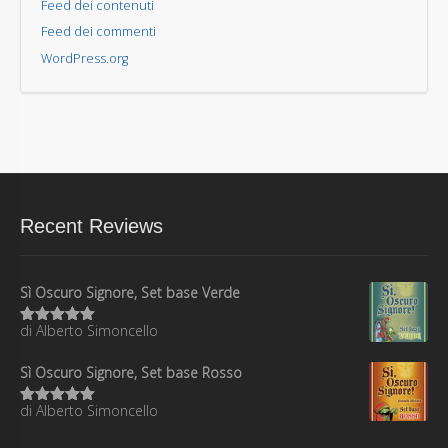
Feed dei contenuti
Feed dei commenti
WordPress.org
Recent Reviews
Sì Oscuro Signore, Set base Verde
di Alberto Simoncello
Valutato
5
su 5
Sì Oscuro Signore, Set base Rosso
di Alberto Simoncello
Valutato
5
su 5