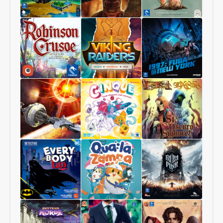
Pianeti
Terrorscape
Il
Sconosciuti
Regno
dei
Funghi
Robinson
Viking
1997:
Crusoe
Raiders
Fuga
Collector
da
Edition
New
York
Starship
Cinque
Sì,
Interstellar
Oscuro
Signore
Luxastra
Batman:
Qua
Frostpunk
Tutti
la