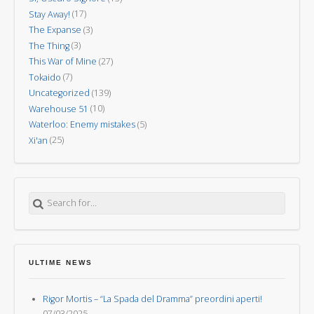
Stay Away!
(17)
The Expanse
(3)
The Thing
(3)
This War of Mine
(27)
Tokaido
(7)
Uncategorized
(139)
Warehouse 51
(10)
Waterloo: Enemy mistakes
(5)
Xi'an
(25)
Search for:
ULTIME NEWS
Rigor Mortis – “La Spada del Dramma” preordini aperti!
07/03/2025