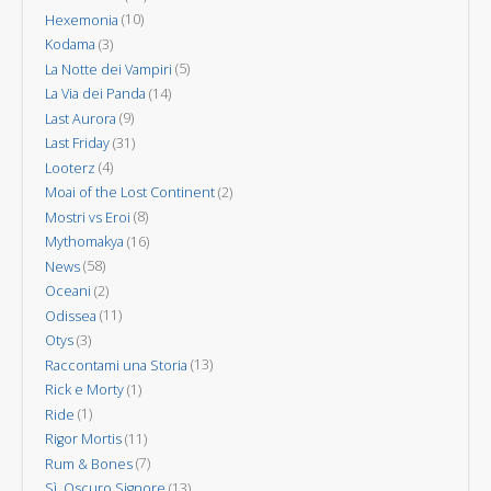
Hexemonia
(10)
Kodama
(3)
La Notte dei Vampiri
(5)
La Via dei Panda
(14)
Last Aurora
(9)
Last Friday
(31)
Looterz
(4)
Moai of the Lost Continent
(2)
Mostri vs Eroi
(8)
Mythomakya
(16)
News
(58)
Oceani
(2)
Odissea
(11)
Otys
(3)
Raccontami una Storia
(13)
Rick e Morty
(1)
Ride
(1)
Rigor Mortis
(11)
Rum & Bones
(7)
Sì, Oscuro Signore
(13)