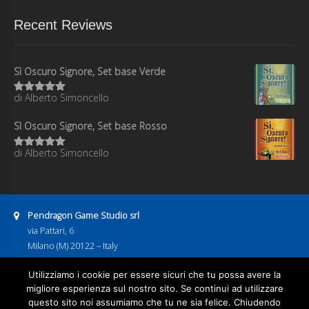
Recent Reviews
Sì Oscuro Signore, Set base Verde
di Alberto Simoncello
Valutato
5
su 5
Sì Oscuro Signore, Set base Rosso
di Alberto Simoncello
Valutato
5
su 5
Address:
Pendragon Game Studio srl
via Pattari, 6
Milano (M) 20122 – Italy
P.IVA 08886600967
Business hours:
Utilizziamo i cookie per essere sicuri che tu possa avere la
9:00–13:00
14:00–18:00
migliore esperienza sul nostro sito. Se continui ad utilizzare
Email address:
questo sito noi assumiamo che tu ne sia felice. Chiudendo
pendragongamestudio@gmail.com