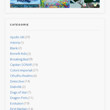
–
Nuova
Last
Oceani
Kodama:
Invasione
Aurora
gli
spiriti
CATEGORIE
degli
alberi
Apollo XIII
(20)
Astoria
(1)
Blank
(2)
Bonelli Kids
(2)
Breaking Bad
(8)
Capitan SONAR
(19)
Coloni Imperiali
(27)
Cthulhu Realms
(6)
Detective
(14)
Diabolik
(2)
Dogs of War
(7)
Dragon Pets
(11)
Evolution
(10)
First Martian
(14)