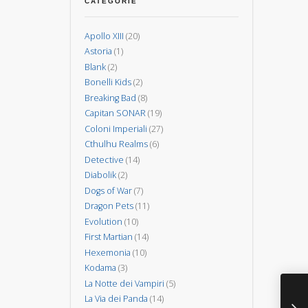
spiriti
CATEGORIE
Invasione
degli
alberi
Apollo XIII
(20)
Astoria
(1)
Blank
(2)
Bonelli Kids
(2)
Breaking Bad
(8)
Capitan SONAR
(19)
Coloni Imperiali
(27)
Cthulhu Realms
(6)
Detective
(14)
Diabolik
(2)
Dogs of War
(7)
Dragon Pets
(11)
Evolution
(10)
First Martian
(14)
Hexemonia
(10)
Kodama
(3)
Racconta
La Notte dei Vampiri
(5)
La Via dei Panda
(14)