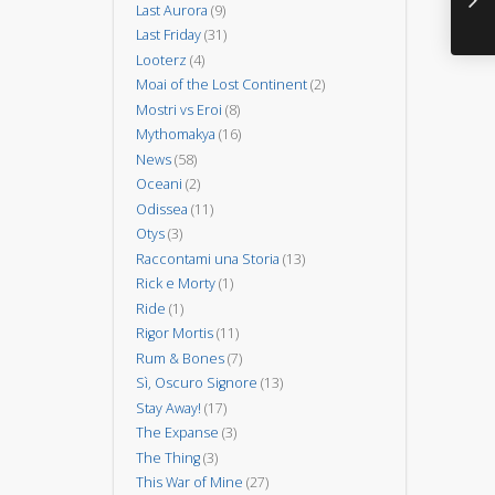
Last Aurora
(9)
Last Friday
(31)
Looterz
(4)
Moai of the Lost Continent
(2)
Mostri vs Eroi
(8)
Mythomakya
(16)
News
(58)
Oceani
(2)
Odissea
(11)
Otys
(3)
Raccontami una Storia
(13)
Rick e Morty
(1)
Ride
(1)
Rigor Mortis
(11)
Rum & Bones
(7)
Sì, Oscuro Signore
(13)
Stay Away!
(17)
The Expanse
(3)
The Thing
(3)
This War of Mine
(27)