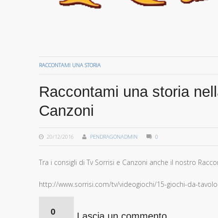
RACCONTAMI UNA STORIA
Raccontami una storia nella
Canzoni
20/12/2016
PENDRAGONADMIN
0
Tra i consigli di Tv Sorrisi e Canzoni anche il nostro Racc
http://www.sorrisi.com/tv/videogiochi/15-giochi-da-tavolo
Comments:
0
Lascia un commento