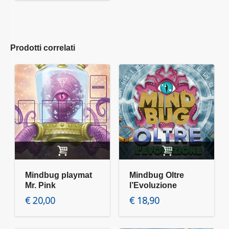
5.00
su 5
Prodotti correlati
Aggiungi al carrello
Aggiungi al carrello
Mindbug playmat
Mindbug Oltre
Mr. Pink
l’Evoluzione
€
20,00
€
18,90