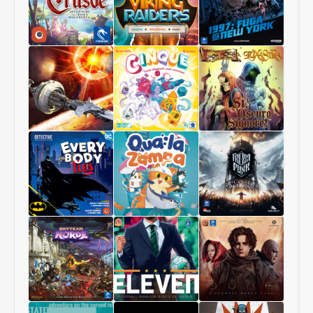
Sconosciuti
Regno
dei
Funghi
Robinson
Viking
1997:
Crusoe
Raiders
Fuga
Collector
da
Edition
New
York
Starship
Cinque
Sì,
Interstellar
Oscuro
Signore
Luxastra
Batman:
Qua
Frostpunk
Tutti
la
Mentono
zampa