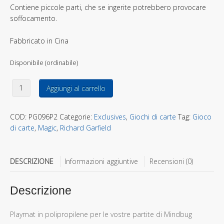
Contiene piccole parti, che se ingerite potrebbero provocare
soffocamento.
Fabbricato in Cina
Disponibile (ordinabile)
Mindbug playmat Earl B. Bug quantità
Aggiungi al carrello
COD:
PG096P2
Categorie:
Exclusives
,
Giochi di carte
Tag:
Gioco
di carte
,
Magic
,
Richard Garfield
DESCRIZIONE
Informazioni aggiuntive
Recensioni (0)
Descrizione
Playmat in polipropilene per le vostre partite di Mindbug