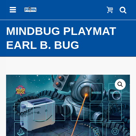
Menu
Show c
Se
MINDBUG PLAYMAT
EARL B. BUG