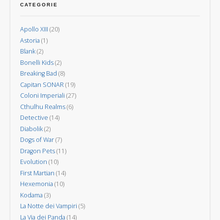
Aurora
gli
CATEGORIE
spiriti
degli
Apollo XIII
(20)
alberi
Astoria
(1)
Blank
(2)
Bonelli Kids
(2)
Breaking Bad
(8)
Capitan SONAR
(19)
Coloni Imperiali
(27)
Cthulhu Realms
(6)
Detective
(14)
Diabolik
(2)
Dogs of War
(7)
Dragon Pets
(11)
Evolution
(10)
First Martian
(14)
Hexemonia
(10)
Kodama
(3)
La Notte dei Vampiri
(5)
La Via dei Panda
(14)