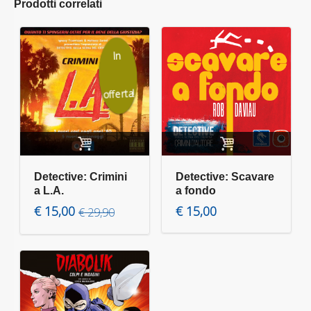
Prodotti correlati
In
offerta!
Aggiungi al carrello
Aggiungi al carrello
Detective: Crimini
Detective: Scavare
a L.A.
a fondo
Il prezzo originale era: € 29,90.
Il prezzo attuale è: € 15,00.
€
15,00
€
15,00
€
29,90