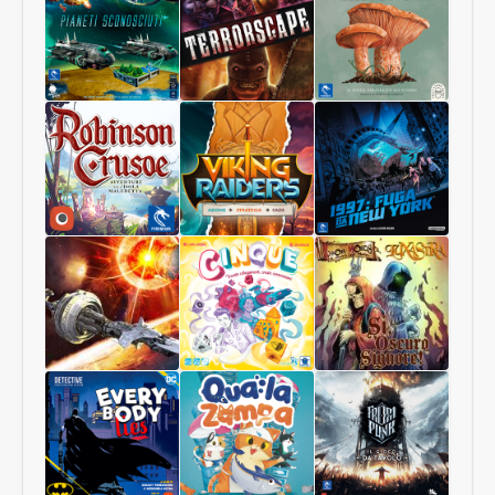
Pianeti
Terrorscape
Il
Sconosciuti
Regno
dei
Funghi
Robinson
Viking
1997:
Crusoe
Raiders
Fuga
Collector
da
Edition
New
York
Starship
Cinque
Sì,
Interstellar
Oscuro
Signore
Luxastra