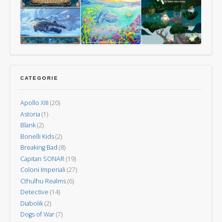
La
L’Isola
15
Carte
Guerra
dei
Uomini
dei
Vulcani
Mondi
–
Nuova
Last
Oceani
Kodama:
Invasione
Aurora
gli
CATEGORIE
spiriti
degli
Apollo XIII
(20)
alberi
Astoria
(1)
Blank
(2)
Bonelli Kids
(2)
Breaking Bad
(8)
Capitan SONAR
(19)
Coloni Imperiali
(27)
Cthulhu Realms
(6)
Detective
(14)
Diabolik
(2)
Dogs of War
(7)