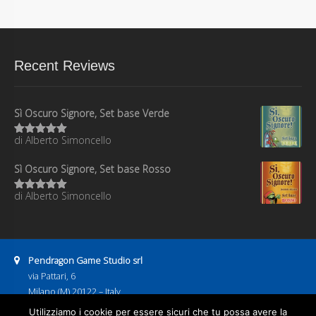
Recent Reviews
Sì Oscuro Signore, Set base Verde
di Alberto Simoncello
Valutato
5
su 5
Sì Oscuro Signore, Set base Rosso
di Alberto Simoncello
Valutato
5
su 5
Address:
Pendragon Game Studio srl
via Pattari, 6
Milano (M) 20122 – Italy
P.IVA 08886600967
Utilizziamo i cookie per essere sicuri che tu possa avere la