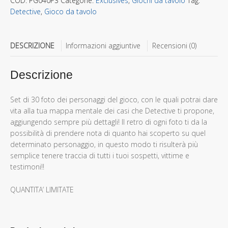
COD:
PG040P3
Categorie:
Exclusives
,
Giochi da tavolo
Tag:
Detective
,
Gioco da tavolo
DESCRIZIONE
Informazioni aggiuntive
Recensioni (0)
Descrizione
Set di 30 foto dei personaggi del gioco, con le quali potrai dare
vita alla tua mappa mentale dei casi che Detective ti propone,
aggiungendo sempre più dettagli! Il retro di ogni foto ti da la
possibilità di prendere nota di quanto hai scoperto su quel
determinato personaggio, in questo modo ti risulterà più
semplice tenere traccia di tutti i tuoi sospetti, vittime e
testimoni!!
QUANTITA’ LIMITATE