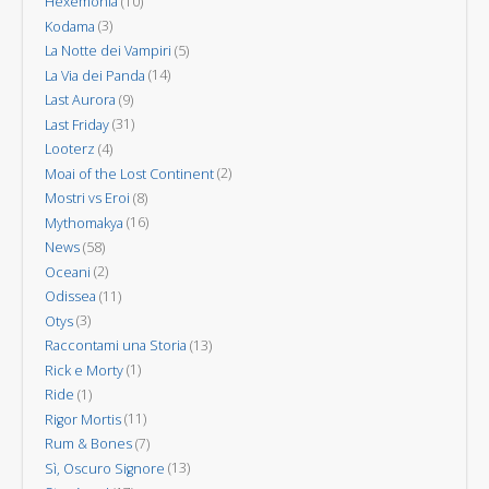
Hexemonia
(10)
Kodama
(3)
La Notte dei Vampiri
(5)
La Via dei Panda
(14)
Last Aurora
(9)
Last Friday
(31)
Looterz
(4)
Moai of the Lost Continent
(2)
Mostri vs Eroi
(8)
Mythomakya
(16)
News
(58)
Oceani
(2)
Odissea
(11)
Otys
(3)
Raccontami una Storia
(13)
Rick e Morty
(1)
Ride
(1)
Rigor Mortis
(11)
Rum & Bones
(7)
Sì, Oscuro Signore
(13)