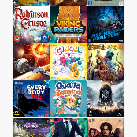
Pianeti
Terrorscape
Il
Sconosciuti
Regno
dei
Funghi
Robinson
Viking
1997:
Crusoe
Raiders
Fuga
Collector
da
Edition
New
York
Starship
Cinque
Sì,
Interstellar
Oscuro
Signore
Luxastra
Batman:
Qua
Frostpunk
Tutti
la