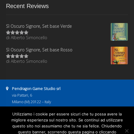
Recent Reviews
Sì Oscuro Signore, Set base Verde
di Alberto Simoncello
Valutato
5
su 5
Sì Oscuro Signore, Set base Rosso
di Alberto Simoncello
Valutato
5
su 5
Address:
Pendragon Game Studio srl
via Pattari, 6
Milano (M) 20122 – Italy
P.IVA 08886600967
Business hours:
Utilizziamo i cookie per essere sicuri che tu possa avere la
9:00–13:00
14:00–18:00
migliore esperienza sul nostro sito. Se continui ad utilizzare
Email address:
questo sito noi assumiamo che tu ne sia felice. Chiudendo
pendragongamestudio@gmail.com
questo banner, scorrendo questa pagina o cliccando