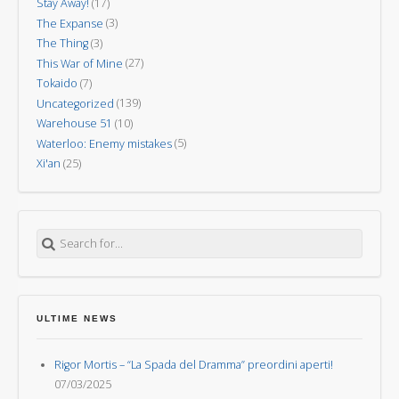
Stay Away!
(17)
The Expanse
(3)
The Thing
(3)
This War of Mine
(27)
Tokaido
(7)
Uncategorized
(139)
Warehouse 51
(10)
Waterloo: Enemy mistakes
(5)
Xi'an
(25)
Search for:
ULTIME NEWS
Rigor Mortis – “La Spada del Dramma” preordini aperti!
07/03/2025