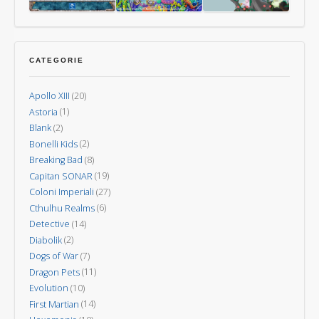
–
Nuova
Last
Oceani
Kodama:
Invasione
Aurora
gli
spiriti
CATEGORIE
degli
alberi
Apollo XIII
(20)
Astoria
(1)
Blank
(2)
Bonelli Kids
(2)
Breaking Bad
(8)
Capitan SONAR
(19)
Coloni Imperiali
(27)
Cthulhu Realms
(6)
Detective
(14)
Diabolik
(2)
Dogs of War
(7)
Dragon Pets
(11)
Evolution
(10)
First Martian
(14)