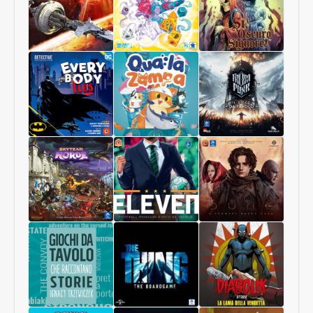
Collector
da
Edition
New
York
Starship
Cinque
Sì,
Interstellar
Oscuro
Signore
Luxastra
Batman:
Qua
Frostpunk
Tutti
la
Mentono
zampa
Skytear
Eleven
DUNE:
Horde
I
SEGRETI
DELLA
CASA