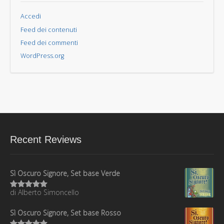
Accedi
Feed dei contenuti
Feed dei commenti
WordPress.org
Recent Reviews
Sì Oscuro Signore, Set base Verde
di Alberto Simoncello
Valutato
5
su 5
Sì Oscuro Signore, Set base Rosso