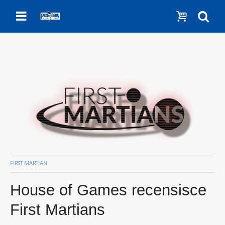
Menu
Show c
Se
FIRST MARTIAN
House of Games recensisce
First Martians