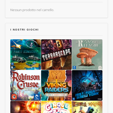
Nessun prodotto nel carrello.
I NOSTRI GIOCHI
Pianeti
Terrorscape
Il
Sconosciuti
Regno
dei
Funghi
Robinson
Viking
1997:
Crusoe
Raiders
Fuga