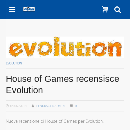
Menu
Show c
Se
EVOLUTION
House of Games recensisce
Evolution
05/02/2018
PENDRAGONADMIN
0
Nuova recensione di House of Games per Evolution.