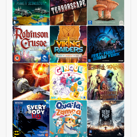
Pianeti
Terrorscape
Il
Sconosciuti
Regno
dei
Funghi
Robinson
Viking
1997:
Crusoe
Raiders
Fuga
Collector
da
Edition
New
York
Starship
Cinque
Sì,
Interstellar
Oscuro
Signore
Luxastra