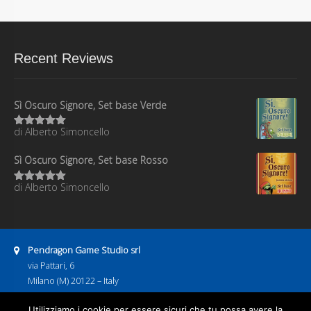
Recent Reviews
Sì Oscuro Signore, Set base Verde
di Alberto Simoncello
Valutato
5
su 5
Sì Oscuro Signore, Set base Rosso
di Alberto Simoncello
Valutato
5
su 5
Address:
Pendragon Game Studio srl
via Pattari, 6
Milano (M) 20122 – Italy
P.IVA 08886600967
Business hours:
Utilizziamo i cookie per essere sicuri che tu possa avere la