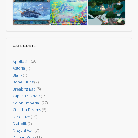
Guerra
dei
Uomini
dei
Vulcani
Mondi
–
Nuova
Last
Oceani
Kodama:
Invasione
Aurora
gli
spiriti
CATEGORIE
degli
alberi
Apollo XIII
(20)
Astoria
(1)
Blank
(2)
Bonelli Kids
(2)
Breaking Bad
(8)
Capitan SONAR
(19)
Coloni Imperiali
(27)
Cthulhu Realms
(6)
Detective
(14)
Diabolik
(2)
Dogs of War
(7)
Dragon Pets
(11)