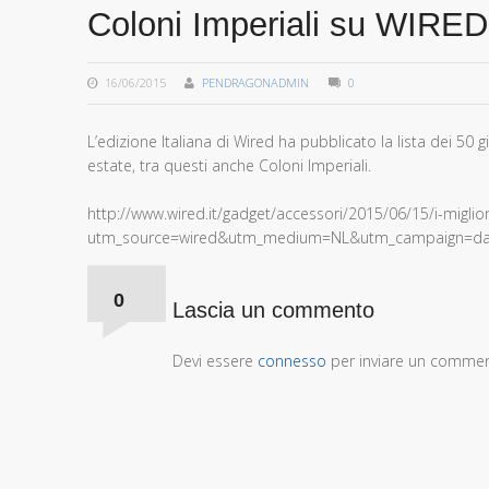
Coloni Imperiali su WIRED
16/06/2015
PENDRAGONADMIN
0
L’edizione Italiana di Wired ha pubblicato la lista dei 5
estate, tra questi anche Coloni Imperiali.
http://www.wired.it/gadget/accessori/2015/06/15/i-miglior
utm_source=wired&utm_medium=NL&utm_campaign=dai
Comments:
0
Lascia un commento
Devi essere
connesso
per inviare un comme