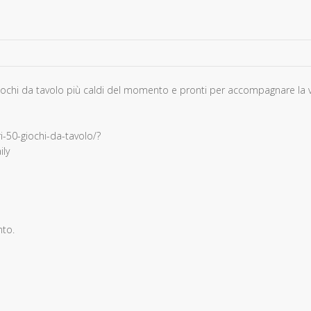
0 giochi da tavolo più caldi del momento e pronti per accompagnare la 
i-50-giochi-da-tavolo/?
ly
nto.