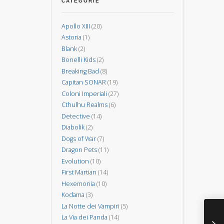
spiriti
CATEGORIE
Invasione
degli
alberi
Apollo XIII
(20)
Astoria
(1)
Blank
(2)
Bonelli Kids
(2)
Breaking Bad
(8)
Capitan SONAR
(19)
Coloni Imperiali
(27)
Cthulhu Realms
(6)
Detective
(14)
Diabolik
(2)
Dogs of War
(7)
Dragon Pets
(11)
Evolution
(10)
First Martian
(14)
Hexemonia
(10)
Kodama
(3)
Hexemonia e Colon
La Notte dei Vampiri
(5)
La Via dei Panda
(14)