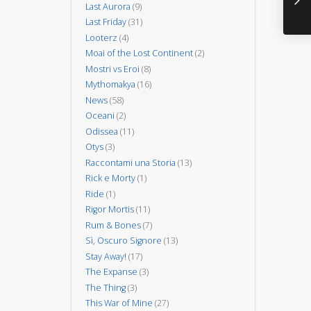
Last Aurora
(9)
Last Friday
(31)
Looterz
(4)
Moai of the Lost Continent
(2)
Mostri vs Eroi
(8)
Mythomakya
(16)
News
(58)
Oceani
(2)
Odissea
(11)
Otys
(3)
Raccontami una Storia
(13)
Rick e Morty
(1)
Ride
(1)
Rigor Mortis
(11)
Rum & Bones
(7)
Sì, Oscuro Signore
(13)
Stay Away!
(17)
The Expanse
(3)
The Thing
(3)
This War of Mine
(27)