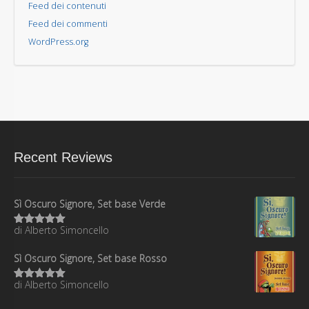
Feed dei contenuti
Feed dei commenti
WordPress.org
Recent Reviews
Sì Oscuro Signore, Set base Verde
di Alberto Simoncello
Valutato
5
su 5
Sì Oscuro Signore, Set base Rosso
di Alberto Simoncello
Valutato
5
su 5