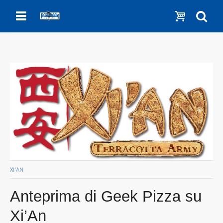
Menu
Show c
Se
XI'AN
Anteprima di Geek Pizza su
Xi’An