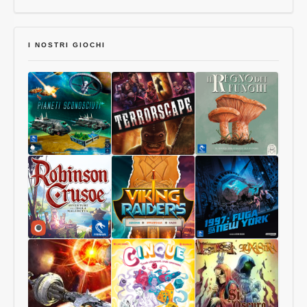
I NOSTRI GIOCHI
Pianeti
Terrorscape
Il
Sconosciuti
Regno
dei
Funghi
Robinson
Viking
1997:
Crusoe
Raiders
Fuga
Collector
da
Edition
New