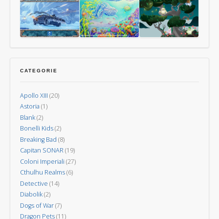
Guerra
dei
Uomini
dei
Vulcani
Mondi
–
Nuova
Last
Oceani
Kodama:
Invasione
Aurora
gli
spiriti
CATEGORIE
degli
alberi
Apollo XIII
(20)
Astoria
(1)
Blank
(2)
Bonelli Kids
(2)
Breaking Bad
(8)
Capitan SONAR
(19)
Coloni Imperiali
(27)
Cthulhu Realms
(6)
Detective
(14)
Diabolik
(2)
Dogs of War
(7)
Dragon Pets
(11)