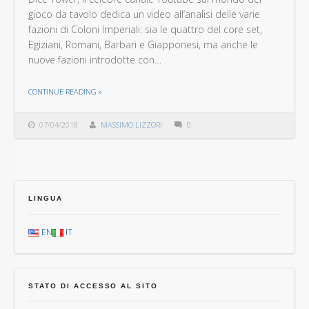
gioco da tavolo dedica un video all’analisi delle varie
fazioni di Coloni Imperiali: sia le quattro del core set,
Egiziani, Romani, Barbari e Giapponesi, ma anche le
nuove fazioni introdotte con…
THE "ANALISI DELLE FAZIONI DI COLONI IMPERIALI DI DICE TOWER"
CONTINUE READING
»
07/04/2018
MASSIMO LIZZORI
0
LINGUA
EN
IT
STATO DI ACCESSO AL SITO