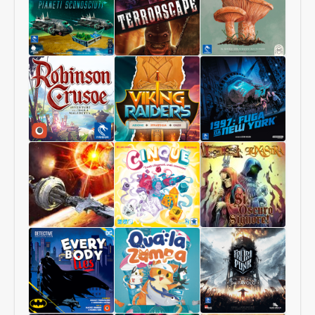
Pianeti
Terrorscape
Il
Sconosciuti
Regno
dei
Funghi
Robinson
Viking
1997:
Crusoe
Raiders
Fuga
Collector
da
Edition
New
York
Starship
Cinque
Sì,
Interstellar
Oscuro
Signore
Luxastra