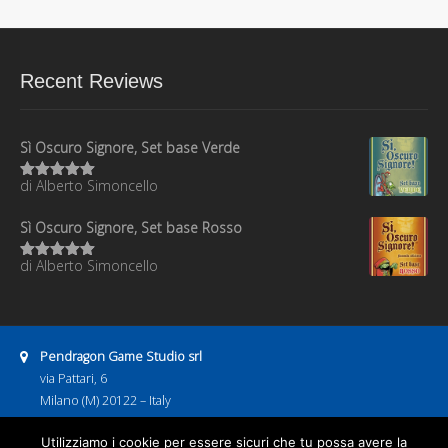
Recent Reviews
Sì Oscuro Signore, Set base Verde
di Alberto Simoncello
Valutato
5
su 5
Sì Oscuro Signore, Set base Rosso
di Alberto Simoncello
Valutato
5
su 5
Address:
Pendragon Game Studio srl
via Pattari, 6
Milano (M) 20122 – Italy
P.IVA 08886600967
Business hours:
Utilizziamo i cookie per essere sicuri che tu possa avere la