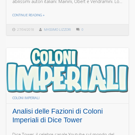
abilissimi autori italiani: Mainini, Obert e Vendramini. Lo…
THE "TOM E MELODY VASEL CI PRESENTANO LA VIA DEL PANDA"
CONTINUE READING
»
27/04/2018
MASSIMO LIZZORI
0
COLONI IMPERIALI
Analisi delle Fazioni di Coloni
Imperiali di Dice Tower
Dice Tower, il celebre canale Youtube sul mondo del