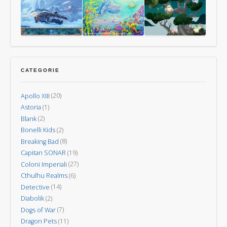
Carte
Guerra
dei
Uomini
dei
Vulcani
Mondi
–
Nuova
Last
Oceani
Kodama:
Invasione
Aurora
gli
CATEGORIE
spiriti
degli
Apollo XIII
(20)
alberi
Astoria
(1)
Blank
(2)
Bonelli Kids
(2)
Breaking Bad
(8)
Capitan SONAR
(19)
Coloni Imperiali
(27)
Cthulhu Realms
(6)
Detective
(14)
Diabolik
(2)
Dogs of War
(7)
Dragon Pets
(11)