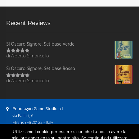
Recent Reviews
Sì Oscuro Signore, Set base Verde
di Alberto Simoncello
Valutato
5
su 5
Sì Oscuro Signore, Set base Rosso
di Alberto Simoncello
Valutato
5
su 5
Address:
Pendragon Game Studio srl
via Pattari, 6
Milano (M) 20122 – Italy
P.IVA 08886600967
Utilizziamo i cookie per essere sicuri che tu possa avere la
Business hours:
migliore esperienza sul nostro sito. Se continui ad utilizzare
9:00–13:00
14:00–18:00