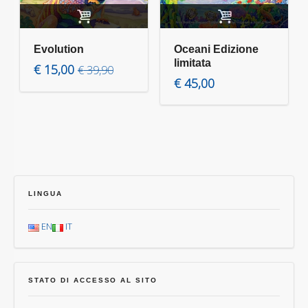
Aggiungi al carrello
Aggiungi al carrello
Evolution
Oceani Edizione
Il prezzo originale era: € 39,90.
Il prezzo attuale è: € 15,00.
limitata
€
15,00
€
39,90
€
45,00
LINGUA
EN
IT
STATO DI ACCESSO AL SITO