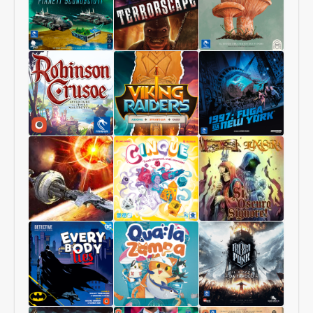
Pianeti
Terrorscape
Il
Sconosciuti
Regno
dei
Funghi
Robinson
Viking
1997:
Crusoe
Raiders
Fuga
Collector
da
Edition
New
York
Starship
Cinque
Sì,
Interstellar
Oscuro
Signore
Luxastra