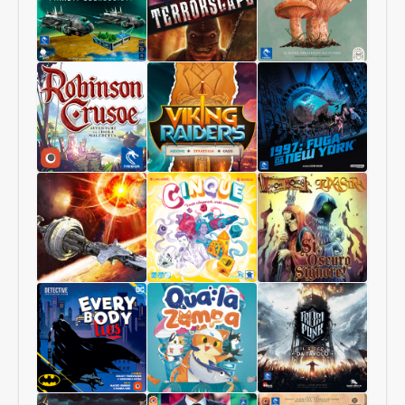
Pianeti
Terrorscape
Il
Sconosciuti
Regno
dei
Funghi
Robinson
Viking
1997:
Crusoe
Raiders
Fuga
Collector
da
Edition
New
York
Starship
Cinque
Sì,
Interstellar
Oscuro
Signore
Luxastra