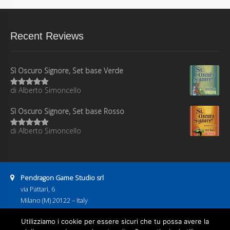
Recent Reviews
Sì Oscuro Signore, Set base Verde
di Alberto Simoncello
Valutato
5
su 5
Sì Oscuro Signore, Set base Rosso
di Alberto Simoncello
Valutato
5
su 5
Address:
Pendragon Game Studio srl
via Pattari, 6
Milano (M) 20122 – Italy
P.IVA 08886600967
Business hours:
Utilizziamo i cookie per essere sicuri che tu possa avere la
9:00–13:00
14:00–18:00