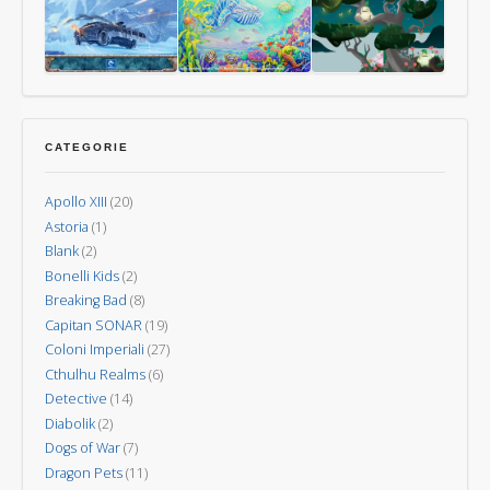
dei
Vulcani
Mondi
–
Nuova
Last
Oceani
Kodama:
Invasione
Aurora
gli
spiriti
CATEGORIE
degli
alberi
Apollo XIII
(20)
Astoria
(1)
Blank
(2)
Bonelli Kids
(2)
Breaking Bad
(8)
Capitan SONAR
(19)
Coloni Imperiali
(27)
Cthulhu Realms
(6)
Detective
(14)
Diabolik
(2)
Dogs of War
(7)
Dragon Pets
(11)