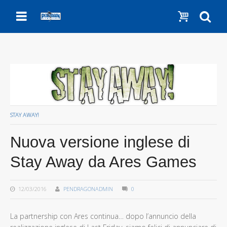
Menu
Show c
Se
STAY AWAY!
Nuova versione inglese di
Stay Away da Ares Games
12/03/2016
PENDRAGONADMIN
0
La partnership con Ares continua… dopo l’annuncio della