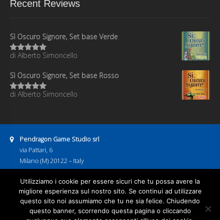
Recent Reviews
Sì Oscuro Signore, Set base Verde
di Alberto Simoncello
Valutato
5
su 5
Sì Oscuro Signore, Set base Rosso
di Alberto Simoncello
Valutato
5
su 5
Address:
Pendragon Game Studio srl
via Pattari, 6
Milano (M) 20122 – Italy
P.IVA 08886600967
Business hours:
Utilizziamo i cookie per essere sicuri che tu possa avere la
9:00–13:00
14:00–18:00
migliore esperienza sul nostro sito. Se continui ad utilizzare
Email address:
questo sito noi assumiamo che tu ne sia felice. Chiudendo
pendragongamestudio@gmail.com
questo banner, scorrendo questa pagina o cliccando
Home
Giochi
Happy Blue
Prossimi arrivi
Download