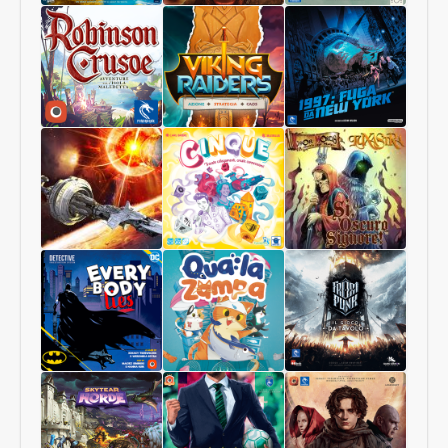
Pianeti
Terrorscape
Il
Sconosciuti
Regno
dei
Funghi
Robinson
Viking
1997:
Crusoe
Raiders
Fuga
Collector
da
Edition
New
York
Starship
Cinque
Sì,
Interstellar
Oscuro
Signore
Luxastra
Batman:
Qua
Frostpunk
Tutti
la
Mentono
zampa