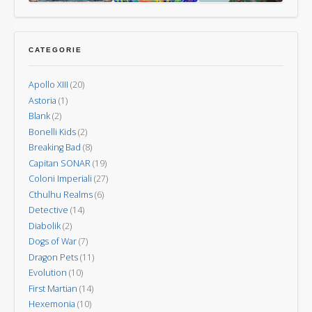
Nuova
Last
Oceani
Kodama:
Invasione
Aurora
gli
spiriti
CATEGORIE
degli
alberi
Apollo XIII
(20)
Astoria
(1)
Blank
(2)
Bonelli Kids
(2)
Breaking Bad
(8)
Capitan SONAR
(19)
Coloni Imperiali
(27)
Cthulhu Realms
(6)
Detective
(14)
Diabolik
(2)
Dogs of War
(7)
Dragon Pets
(11)
Evolution
(10)
First Martian
(14)
Hexemonia
(10)