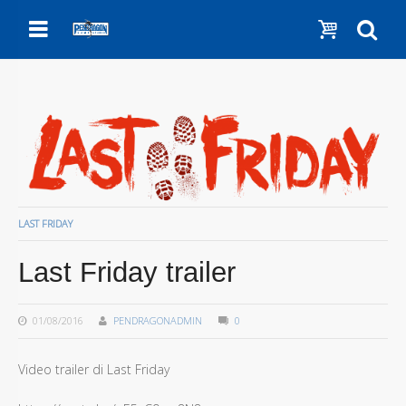
Menu
Show c
Se
LAST FRIDAY
Last Friday trailer
01/08/2016
PENDRAGONADMIN
0
Video trailer di Last Friday