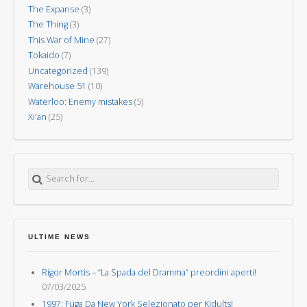
The Expanse
(3)
The Thing
(3)
This War of Mine
(27)
Tokaido
(7)
Uncategorized
(139)
Warehouse 51
(10)
Waterloo: Enemy mistakes
(5)
Xi'an
(25)
Search for:
ULTIME NEWS
Rigor Mortis – “La Spada del Dramma” preordini aperti!
07/03/2025
1997: Fuga Da New York Selezionato per Kidults!