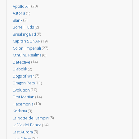
alberi
Apollo XIII
(20)
Astoria
(1)
Blank
(2)
Bonelli Kids
(2)
Breaking Bad
(8)
Capitan SONAR
(19)
Coloni Imperiali
(27)
Cthulhu Realms
(6)
Detective
(14)
Diabolik
(2)
Dogs of War
(7)
Dragon Pets
(11)
Evolution
(10)
First Martian
(14)
Hexemonia
(10)
Kodama
(3)
La Notte dei Vampiri
(5)
La Via dei Panda
(14)
Last Aurora
(9)
Last Friday
(31)