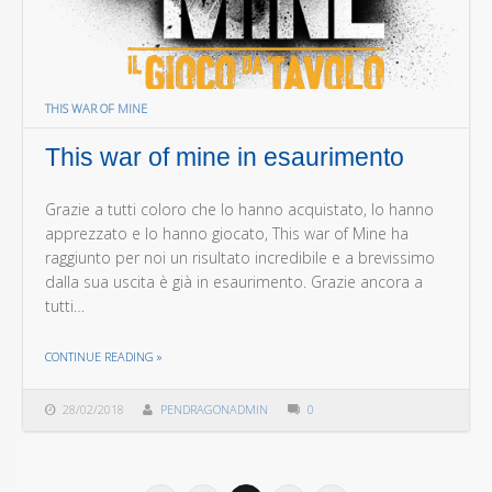
THIS WAR OF MINE
This war of mine in esaurimento
Grazie a tutti coloro che lo hanno acquistato, lo hanno
apprezzato e lo hanno giocato, This war of Mine ha
raggiunto per noi un risultato incredibile e a brevissimo
dalla sua uscita è già in esaurimento. Grazie ancora a
tutti…
THE "THIS WAR OF MINE IN ESAURIMENTO"
CONTINUE READING
»
28/02/2018
PENDRAGONADMIN
0