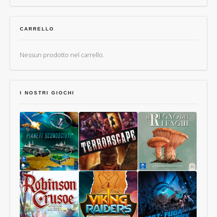
CARRELLO
Nessun prodotto nel carrello.
I NOSTRI GIOCHI
Pianeti
Terrorscape
Il
Sconosciuti
Regno
dei
Funghi