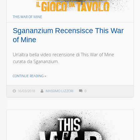
THIS WAR OF MINE
Sgananzium Recensisce This War
of Mine
Un’altra bella video recensione di This War of Mine
curata da Sgananzium.
THE "SGANANZIUM RECENSISCE THIS WAR OF MINE"
CONTINUE READING
»
16/03/2018
MASSIMO LIZZORI
0