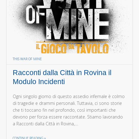
THIS WAR OF MINE
Racconti dalla Città in Rovina il
Modulo Incidenti
Ogni singolo giorno di questo assedio infernale è colmo
di tragedie e drammi personali. Tuttavia, ci sono storie
che ti toccano fin nel profondo, così importanti che
devono per forza essere raccontate. Stiamo lavorando
a Racconti dalla Città in Rovina,…
THE "RACCONTI DALLA CITTÀ IN ROVINA IL MODULO INCIDENTI"
CONTINUE READING
»