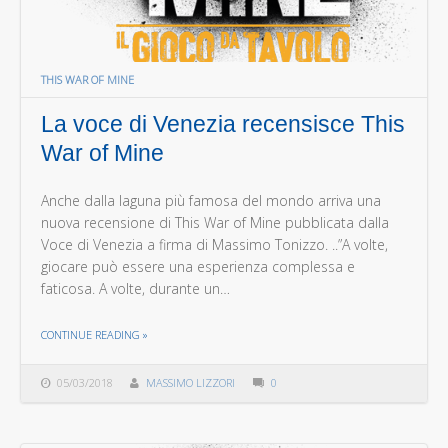
THIS WAR OF MINE
La voce di Venezia recensisce This
War of Mine
Anche dalla laguna più famosa del mondo arriva una
nuova recensione di This War of Mine pubblicata dalla
Voce di Venezia a firma di Massimo Tonizzo. ..”A volte,
giocare può essere una esperienza complessa e
faticosa. A volte, durante un…
THE "LA VOCE DI VENEZIA RECENSISCE THIS WAR OF MINE"
CONTINUE READING
»
05/03/2018
MASSIMO LIZZORI
0