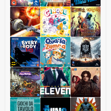
Robinson
Viking
1997:
Crusoe
Raiders
Fuga
Collector
da
Edition
New
York
Starship
Cinque
Sì,
Interstellar
Oscuro
Signore
Luxastra
Batman:
Qua
Frostpunk
Tutti
la
Mentono
zampa
Skytear
Eleven
DUNE:
Horde
I