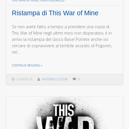
THIS WAR OF MINE
,
UNCATEGORIZED
Ristampa di This War of Mine
Se non avete fatto a tempo a prendere una copia di
This War of Mine negli ultimi mesi non disperatevi, è in
arrivo la ristampa del Gioco Base! Potrete anche voi
cercare di sopravvivere al terribile assedio di Pogoren,
nel…
THE "RISTAMPA DI THIS WAR OF MINE"
CONTINUE READING
»
23/04/2018
MASSIMO LIZZORI
0